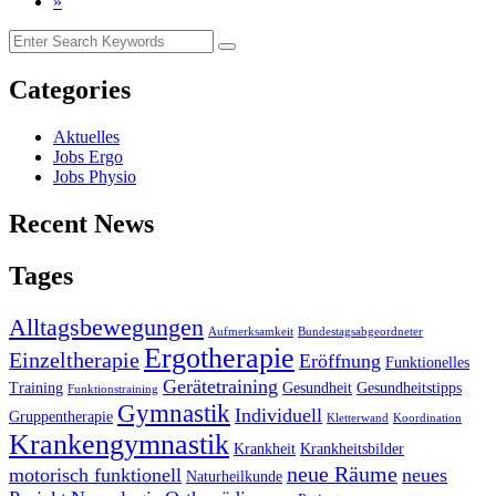
»
Categories
Aktuelles
Jobs Ergo
Jobs Physio
Recent News
Tages
Alltagsbewegungen
Aufmerksamkeit
Bundestagsabgeordneter
Ergotherapie
Einzeltherapie
Eröffnung
Funktionelles
Gerätetraining
Training
Gesundheit
Gesundheitstipps
Funktionstraining
Gymnastik
Individuell
Gruppentherapie
Kletterwand
Koordination
Krankengymnastik
Krankheit
Krankheitsbilder
neue Räume
motorisch funktionell
neues
Naturheilkunde