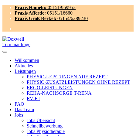
Praxis Hameln:
05151/959952
Praxis Afferde:
05151/16660
Praxis Groß Berkel:
05154/6289230
Terminanfrage
Willkommen
Aktuelles
Leistungen
PHYSIO-LEISTUNGEN AUF REZEPT
PHYSIO-ZUSATZLEISTUNGEN OHNE REZEPT
ERGO-LEISTUNGEN
REHA-NACHSORGE T-RENA
RV-Fit
FAQ
Das Team
Jobs
Jobs Übersicht
Schnellbewerbung
Jobs Physiotherapie