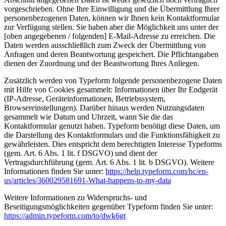
vorgeschrieben. Ohne Ihre Einwilligung und die Übermittlung Ihrer
personenbezogenen Daten, können wir Ihnen kein Kontaktformular
zur Verfügung stellen. Sie haben aber die Möglichkeit uns unter der
[oben angegebenen / folgenden] E-Mail-Adresse zu erreichen. Die
Daten werden ausschließlich zum Zweck der Übermittlung von
Anfragen und deren Beantwortung gespeichert. Die Pflichtangaben
dienen der Zuordnung und der Beantwortung Ihres Anliegen.
Zusätzlich werden von Typeform folgende personenbezogene Daten
mit Hilfe von Cookies gesammelt: Informationen über Ihr Endgerät
(IP-Adresse, Geräteinformationen, Betriebssystem,
Browsereinstellungen). Darüber hinaus werden Nutzungsdaten
gesammelt wie Datum und Uhrzeit, wann Sie die das
Kontaktformular genutzt haben. Typeform benötigt diese Daten, um
die Darstellung des Kontaktformulars und die Funktionsfähigkeit zu
gewährleisten. Dies entspricht dem berechtigten Interesse Typeforms
(gem. Art. 6 Abs. 1 lit. f DSGVO) und dient der
Vertragsdurchführung (gem. Art. 6 Abs. 1 lit. b DSGVO). Weitere
Informationen finden Sie unter:
https://help.typeform.com/hc/en-
us/articles/360029581691-What-happens-to-my-data
Weitere Informationen zu Widerspruchs- und
Beseitigungsmöglichkeiten gegenüber Typeform finden Sie unter:
https://admin.typeform.com/to/dwk6gt