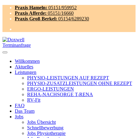
Praxis Hameln:
05151/959952
Praxis Afferde:
05151/16660
Praxis Groß Berkel:
05154/6289230
Terminanfrage
Willkommen
Aktuelles
Leistungen
PHYSIO-LEISTUNGEN AUF REZEPT
PHYSIO-ZUSATZLEISTUNGEN OHNE REZEPT
ERGO-LEISTUNGEN
REHA-NACHSORGE T-RENA
RV-Fit
FAQ
Das Team
Jobs
Jobs Übersicht
Schnellbewerbung
Jobs Physiotherapie