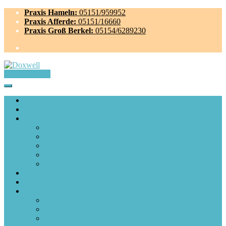
Praxis Hameln:
05151/959952
Praxis Afferde:
05151/16660
Praxis Groß Berkel:
05154/6289230
Terminanfrage
Willkommen
Aktuelles
Leistungen
PHYSIO-LEISTUNGEN AUF REZEPT
PHYSIO-ZUSATZLEISTUNGEN OHNE REZEPT
ERGO-LEISTUNGEN
REHA-NACHSORGE T-RENA
RV-Fit
FAQ
Das Team
Jobs
Jobs Übersicht
Schnellbewerbung
Jobs Physiotherapie