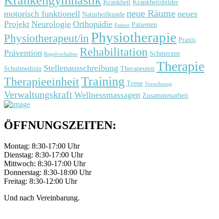
Krankengymnastik
Krankheit
Krankheitsbilder
neue Räume
motorisch funktionell
neues
Naturheilkunde
Projekt
Neurologie
Orthopädie
Patienten
Patient
Physiotherapie
Physiotherapeut/in
Praxis
Rehabilitation
Prävention
Schmerzen
Regelverhalten
Therapie
Stellenausschreibung
Schulmedizin
Therapeuten
Training
Therapieeinheit
Treue
Verordnung
Verwaltungskraft
Wellnessmassagen
Zusammenarbeit
ÖFFNUNGSZEITEN:
Montag: 8:30-17:00 Uhr
Dienstag: 8:30-17:00 Uhr
Mittwoch: 8:30-17:00 Uhr
Donnerstag: 8:30-18:00 Uhr
Freitag: 8:30-12:00 Uhr
Und nach Vereinbarung.