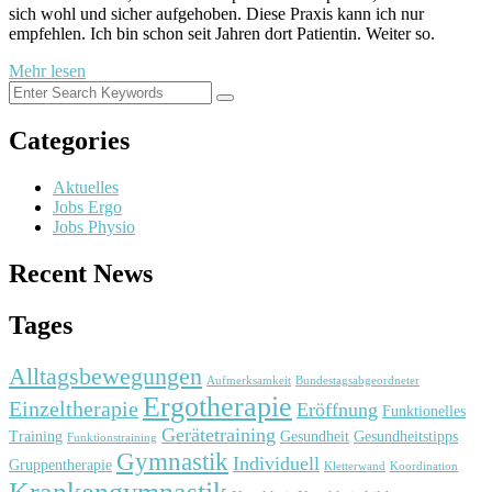
sich wohl und sicher aufgehoben. Diese Praxis kann ich nur
empfehlen. Ich bin schon seit Jahren dort Patientin. Weiter so.
Mehr lesen
Categories
Aktuelles
Jobs Ergo
Jobs Physio
Recent News
Tages
Alltagsbewegungen
Aufmerksamkeit
Bundestagsabgeordneter
Ergotherapie
Einzeltherapie
Eröffnung
Funktionelles
Gerätetraining
Training
Gesundheit
Gesundheitstipps
Funktionstraining
Gymnastik
Individuell
Gruppentherapie
Kletterwand
Koordination