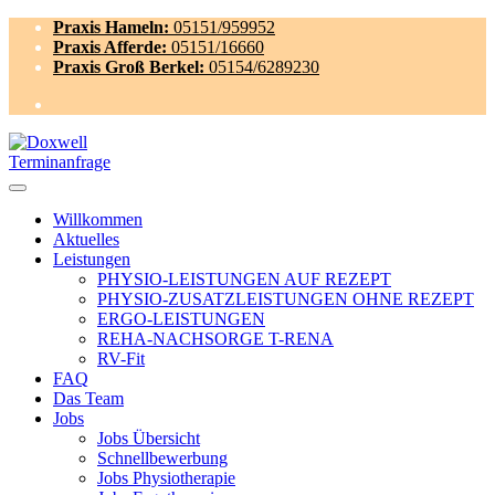
Praxis Hameln:
05151/959952
Praxis Afferde:
05151/16660
Praxis Groß Berkel:
05154/6289230
Terminanfrage
Willkommen
Aktuelles
Leistungen
PHYSIO-LEISTUNGEN AUF REZEPT
PHYSIO-ZUSATZLEISTUNGEN OHNE REZEPT
ERGO-LEISTUNGEN
REHA-NACHSORGE T-RENA
RV-Fit
FAQ
Das Team
Jobs
Jobs Übersicht
Schnellbewerbung
Jobs Physiotherapie