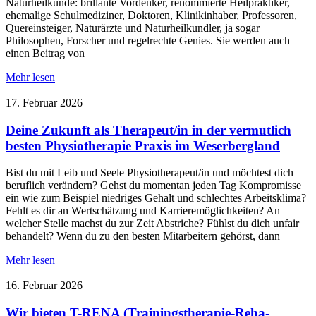
Naturheilkunde: brillante Vordenker, renommierte Heilpraktiker,
ehemalige Schulmediziner, Doktoren, Klinikinhaber, Professoren,
Quereinsteiger, Naturärzte und Naturheilkundler, ja sogar
Philosophen, Forscher und regelrechte Genies. Sie werden auch
einen Beitrag von
Mehr lesen
17. Februar 2026
Deine Zukunft als Therapeut/in in der vermutlich
besten Physiotherapie Praxis im Weserbergland
Bist du mit Leib und Seele Physiotherapeut/in und möchtest dich
beruflich verändern? Gehst du momentan jeden Tag Kompromisse
ein wie zum Beispiel niedriges Gehalt und schlechtes Arbeitsklima?
Fehlt es dir an Wertschätzung und Karrieremöglichkeiten? An
welcher Stelle machst du zur Zeit Abstriche? Fühlst du dich unfair
behandelt? Wenn du zu den besten Mitarbeitern gehörst, dann
Mehr lesen
16. Februar 2026
Wir bieten T-RENA (Trainingstherapie-Reha-